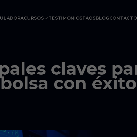
CULADORA
CURSOS
TESTIMONIOS
FAQS
BLOG
CONTACT
pales claves pa
bolsa con éxito