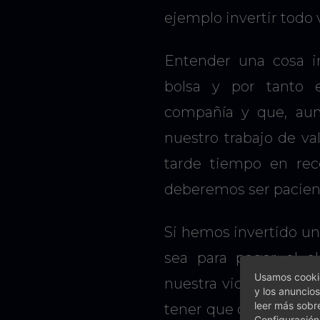
ejemplo invertir todo 
Entender una cosa i
bolsa y por tanto 
compañía y que, au
nuestro trabajo de va
tarde tiempo en rec
deberemos ser pacien
Si hemos invertido un
sea para pagar el al
Usamos cookie
nuestra vida esto podr
y los anuncios
leer más sobr
tener que disponer de
Configuración