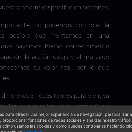
vuestro ahorro disponible en acciones.
mportante, no podemos controlar la
es posible que invirtamos en una
nque hayamos hecho correctamente
loración, la acción caiga y el mercado
onocernos su valor real, por lo que
tes.
 dinero que necesitamos para vivir, ya
quiler o cualquier cosa esencial de
s para ofrecer una mejor experiencia de navegación, personalizar e
ía ser devastador y podría llevarnos a
, proporcionar funciones de redes sociales y analizar nuestro tráfico
e cómo usamos las cookies y cómo puedes controlarlas haciendo cli
 ese dinero en el peor momento de la
 de cookies.
Leer más