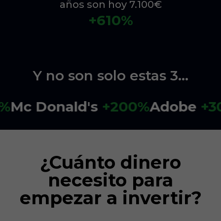
años son hoy 7.100€
+610%
Y no son solo estas 3...
nald's
+200%
Adobe
+304%
Her
¿Cuánto dinero
necesito para
empezar a invertir?